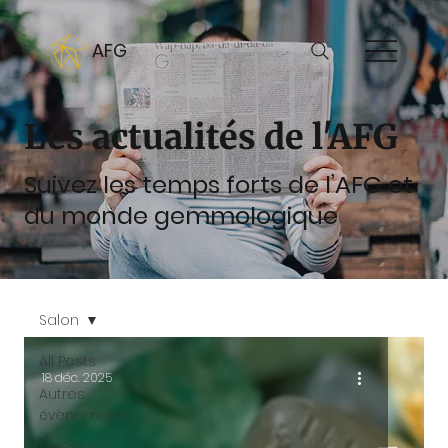
AFG
Les actualités de l'AFG
Suivez les temps forts de l’AFG et
du monde gemmologique
Salon
All Posts
18 déc. 2025
Autres
évènements