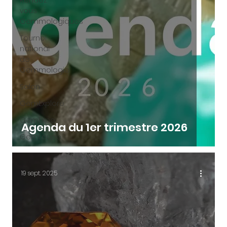
Rendez-
vous
Gemmologiques
Tournoi
national
de
Gemmologie
Salon
GemExplore
GemExpo
Agenda du 1er trimestre 2026
GemLoupe
19 sept. 2025