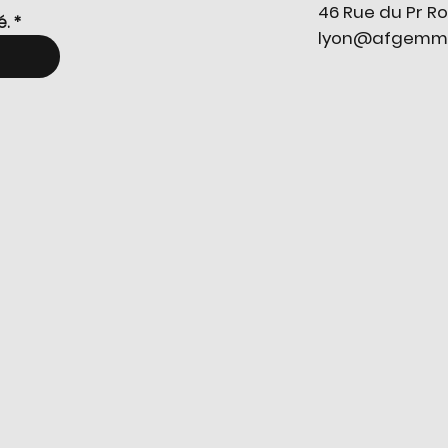
46 Rue du Pr Ro
é.
*
lyon@afgemmol