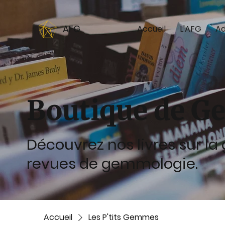
AFG
Accueil
L'AFG
Ad
Boutique de G
Découvrez nos livres sur l
revues de gemmologie.
Accueil
Les P'tits Gemmes