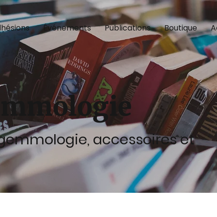
hésions
Événements
Publications
Boutique
A
emmologie
a gemmologie, accessoires et