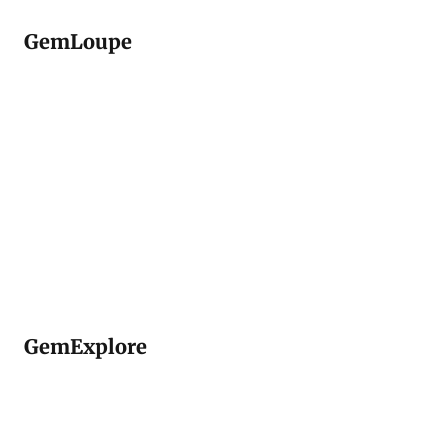
GemLoupe
GemExplore