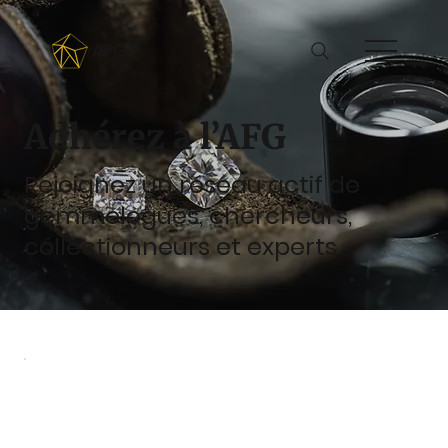
AFG
Adhérez à l’AFG
Rejoignez un réseau actif de
gemmologues, chercheurs,
collectionneurs et experts