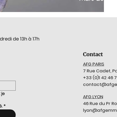
dredi de 13h à 17h
Contact
AFG PARIS
7 Rue Cadet, Pa
+33 (0)1 42 46 
contact@afge
je 
AFG LYON
46 Rue du Pr Ro
é.
*
lyon@afgemmol