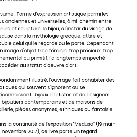
ésumé
: Forme d'expression artistique parmi les
us anciennes et universelles, à mi-chemin entre
rure et sculpture, le bijou, à l'instar du visage de
duse dans la mythologie grecque, attire et
ouble celui qui le regarde ou le porte. Cependant,
n image d'objet trop féminin, trop précieux, trop
nemental ou primitif, l'a longtemps empêché
accéder au statut d'oeuvre d'art.
ondamment illustré, l'ouvrage fait cohabiter des
atiques qui souvent s'ignorent ou se
connaissent : bijoux d'artistes et de designers,
 bijoutiers contemporains et de maisons de
aillerie, pièces anonymes, ethniques ou fantaisie.
ns la continuité de l'exposition "Medusa" (19 mai -
 novembre 2017), ce livre porte un regard