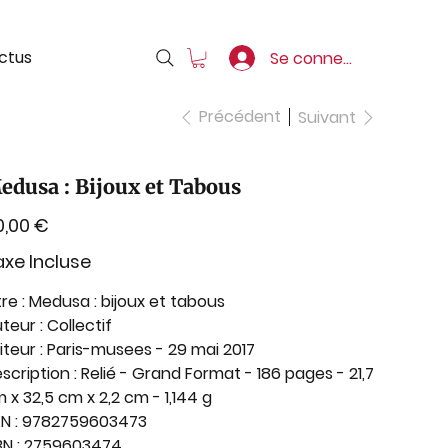
ctus
Se connecter
Précédent
Suivant
edusa : Bijoux et Tabous
0,00 €
xe Incluse
tre
: Medusa : bijoux et tabous
teur
: Collectif
iteur
: Paris-musees - 29 mai 2017
scription
: Relié - Grand Format - 186 pages - 21,7
 x 32,5 cm x 2,2 cm - 1,144 g
N :
9782759603473
BN :
2759603474