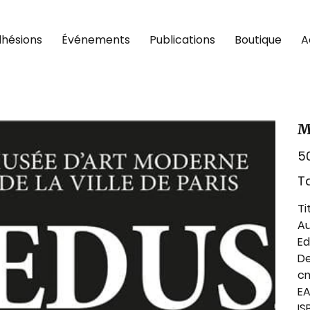
hésions
Événements
Publications
Boutique
A
M
Prix
5
Ta
Ti
Au
Ed
De
cm
EA
IS