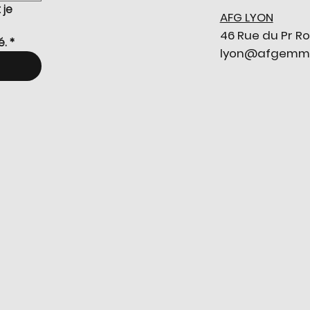
je 
AFG LYON
46 Rue du Pr Ro
é.
*
lyon@afgemmol