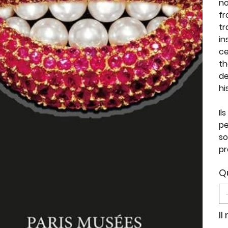
no
fr
tr
in
ce
th
de
hi
Il
pe
so
pr
Q
Il