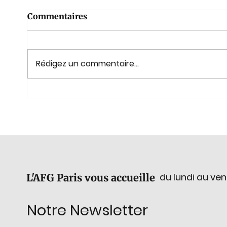
Commentaires
Rédigez un commentaire...
Évolution de la
GemEx
composition du Bureau de
lapid
l’AFG
du 2
du lundi au ven
L'AFG Paris vous accueille
Notre Newsletter