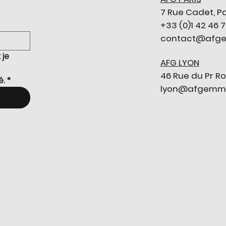
7 Rue Cadet, Pa
+33 (0)1 42 46 
contact@afge
je 
AFG LYON
46 Rue du Pr Ro
é.
*
lyon@afgemmol