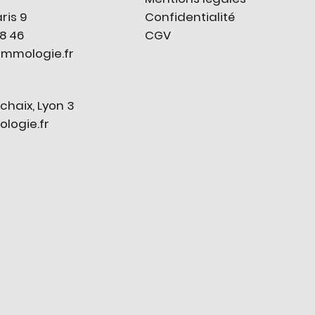
Confidentialité
ris 9
CGV
78 46
mmologie.fr
chaix, Lyon 3
ogie.fr