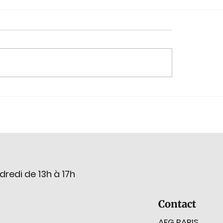
plore : La tradition
🔍💎 Êtes-vous prêt
aire d'Idar-Oberstein,
relever le défi ?
 au 4 novembre 2026
dredi de 13h à 17h
Contact
AFG PARIS