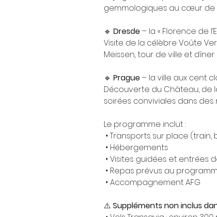
gemmologiques au cœur de l’E
🔹 
Dresde
 – la « Florence de l’
Visite de la célèbre Voûte V
Meissen, tour de ville et dîne
🔹 
Prague
 – la ville aux cent 
Découverte du Château, de la c
soirées conviviales dans des 
Le programme inclut :
 • Transports sur place (train, 
 • Hébergements
 • Visites guidées et entrées d
 • Repas prévus au program
 • Accompagnement AFG
⚠️ 
Suppléments non inclus dans 