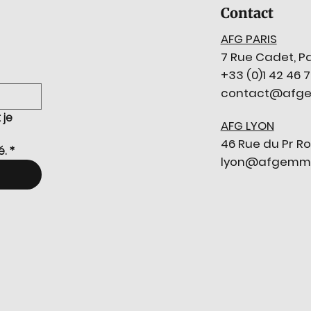
Contact
AFG PARIS
7 Rue Cadet, Pa
+33 (0)1 42 46 
contact@afge
je 
AFG LYON
46 Rue du Pr Ro
é.
*
lyon@afgemmol