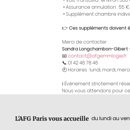
 • Vols Transavia : environ 300
 • Assurance annulation : 55 €
 • Supplément chambre individ
👉 
Ces suppléments doivent êt
Merci de contacter :
Sandra Longchambon-Gibert 
📧 
contact@afgemmlogie.fr
📞 01 42 46 78 46
🕘 Horaires : lundi, mardi, me
ℹ️ Événement strictement rése
Nous vous attendons pour c
du lundi au ven
L'AFG Paris vous accueille