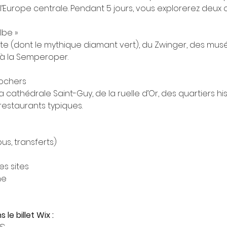
urope centrale. Pendant 5 jours, vous explorerez deux 
Elbe »
erte (dont le mythique diamant vert), du Zwinger, des mu
r à la Semperoper.
clochers
athédrale Saint-Guy, de la ruelle d’Or, des quartiers his
restaurants typiques.
bus, transferts)
es sites
me
le billet Wix :