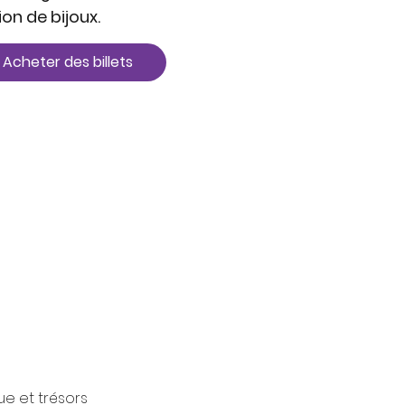
ion de bijoux.
Acheter des billets
ue et trésors 