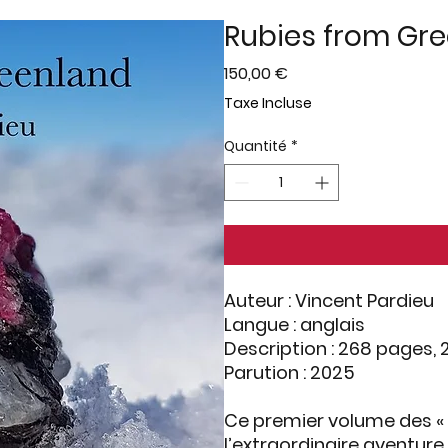
Rubies from Gr
Prix
150,00 €
Taxe Incluse
Quantité
*
Auteur :
Vincent Pardieu
Langue :
anglais
Description :
268 pages, 2
Parution :
2025
Ce premier volume des
«
l’extraordinaire aventure