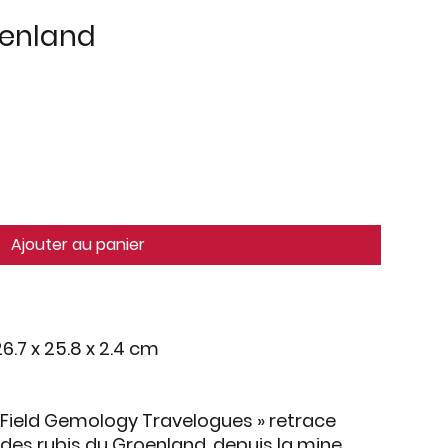
eenland
Ajouter au panier
6.7 x 25.8 x 2.4 cm
 Field Gemology Travelogues »
retrace
 des rubis du Groenland, depuis la mine