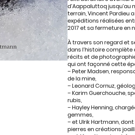
d’Aappaluttoq jusqu’au 
terrain,
Vincent Pardieu
a 
expéditions
réalisées entr
2017 et sa fermeture en
À travers son regard et se
dans l’histoire complète 
récits et de photographi
qui ont façonné cette ép
–
Peter Madsen
, responsa
de la mine,
–
Leonard Cornuz
, géolo
–
Karim Guerchouche
, s
rubis,
–
Hayley Henning
, chargé
gemmes,
– et
Ulrik Hartmann
, dont
pierres en créations joai