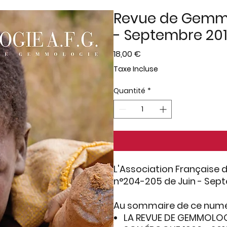
Revue de Gemmo
- Septembre 20
Prix
18,00 €
Taxe Incluse
Quantité
*
L'Association Française
n°204-205 de Juin - Sep
Au sommaire de ce numé
LA REVUE DE GEMMOLOGI