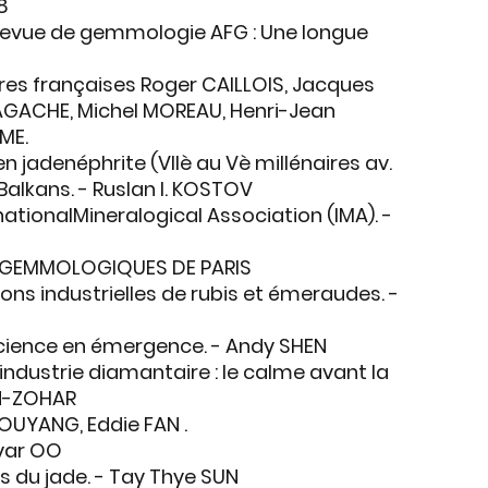
8
 Revue de gemmologie AFG : Une longue
res françaises Roger CAILLOIS, Jacques
GACHE, Michel MOREAU, Henri-Jean
ME.
n jadenéphrite (VIIè au Vè millénaires av.
 Balkans. - Ruslan I. KOSTOV
rnationalMineralogical Association (IMA). -
 GEMMOLOGIQUES DE PARIS
ons industrielles de rubis et émeraudes. -
cience en émergence. - Andy SHEN
industrie diamantaire : le calme avant la
N-ZOHAR
 OUYANG, Eddie FAN .
ayar OO
s du jade. - Tay Thye SUN