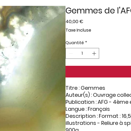
Gemmes de l'AF
Prix
40,00 €
Taxe Incluse
Quantité
*
Titre
: Gemmes
Auteur(s)
: Ouvrage collec
Publication
: AFG - 4ème 
Langue
: Français
Description
: Format : 16,
illustrations - Reliure à s
900g.