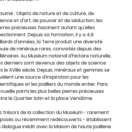
ésumé
:
Objets de nature et de culture, de
ience et d'art, de pouvoir et de séduction, les
erres précieuses fascinent autant qu'elles
estionnent. Depuis sa formation, il y a 4,6
lliards d'années, la Terre produit une diversité
ouïe de minéraux rares, convoités depuis des
llénaires. Au Muséum national d'histoire naturelle,
s derniers sont devenus des objets de science
s le XVIIIe siècle. Depuis, minéraux et gemmes se
vèlent une source d'inspiration pour les
ientifiques et les joailliers du monde entier. Paris
cueille parmi les plus belles pierres précieuses
tre le Quartier latin et la place Vendôme.
s trésors de la collection du Muséum - rarement
posés ou récemment redécouverts - établissent
 dialogue inédit avec la Maison de haute joaillerie