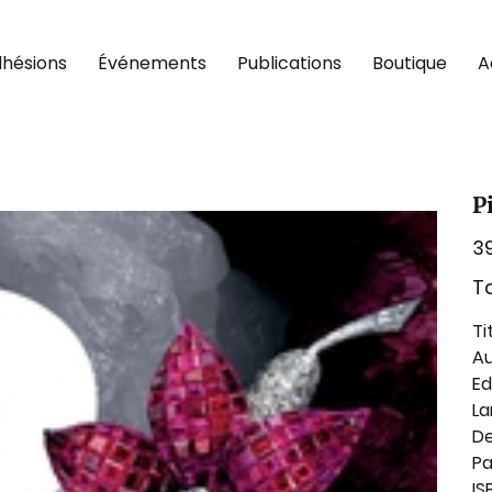
hésions
Événements
Publications
Boutique
A
P
Prix
3
Ta
Ti
Au
Ed
L
De
Pa
IS