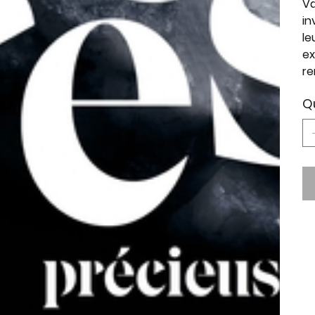
Va
in
le
ex
re
Q