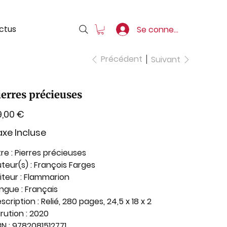
ctus
Se connecter
Précédent
Suivant
ierres précieuses
9,00 €
xe Incluse
tre
:
Pierres précieuses
teur(s)
: François Farges
iteur
: Flammarion
angue
: Français
scription
: Relié, 280 pages, 24,5 x 18 x 2
rution
: 2020
BN
:
9782081512771