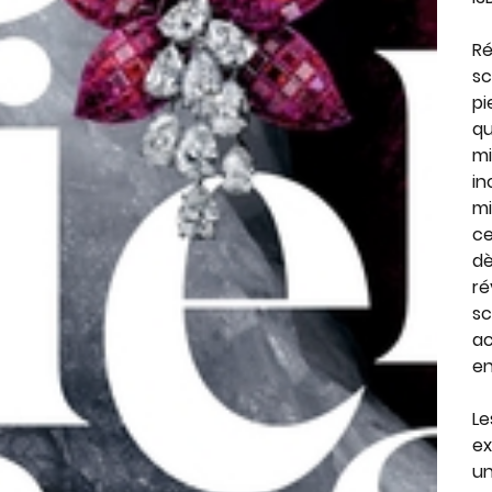
R
sc
pi
qu
mi
in
mi
ce
dè
ré
sc
ac
en
Le
ex
un