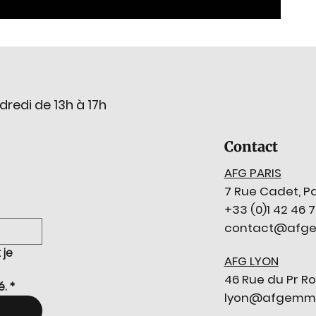
dredi de 13h à 17h
Contact
AFG PARIS
7 Rue Cadet, Pa
+33 (0)1 42 46 
contact@afge
je 
AFG LYON
46 Rue du Pr Ro
é.
*
lyon@afgemmol