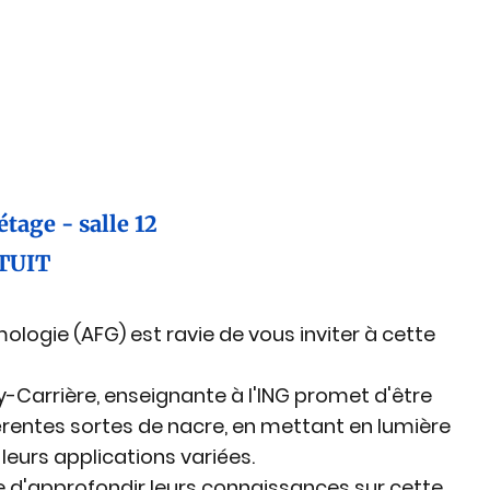
tage - salle 12
ATUIT
ologie (AFG)
 est ravie de vous inviter à cette 
-Carrière, enseignante à l'ING promet d'être 
férentes sortes de nacre, en mettant en lumière 
leurs applications variées.
e d'approfondir leurs connaissances sur cette 