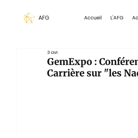
AFG
Accueil
L'AFG
Ad
3 avr.
GemExpo : Conféren
Carrière sur "les Na