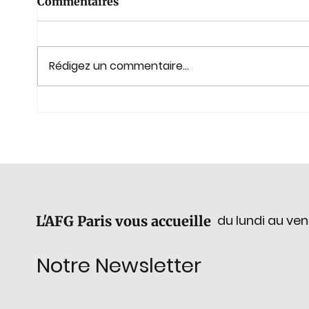
Commentaires
Rédigez un commentaire...
Évolution de la
GemEx
composition du Bureau de
lapid
l’AFG
du 2
du lundi au ven
L'AFG Paris vous accueille
Notre Newsletter