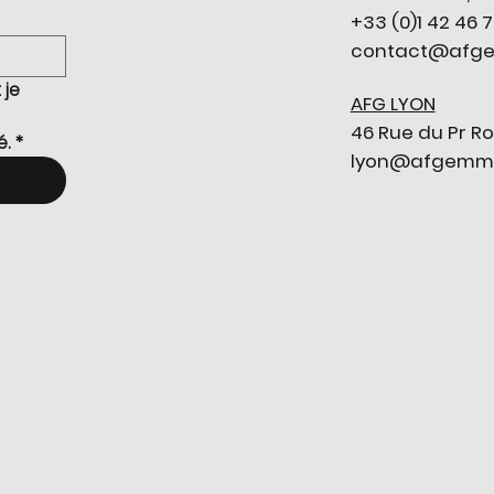
+33 (0)1 42 46 
contact@afge
je 
AFG LYON
46 Rue du Pr Ro
é.
*
lyon@afgemmol