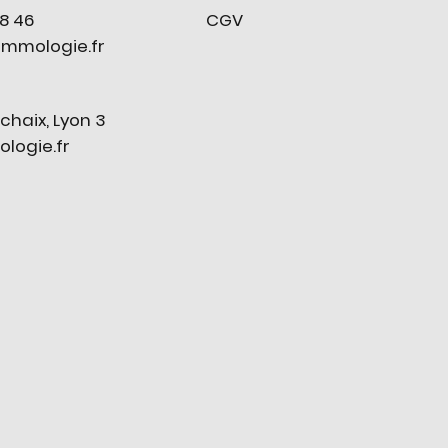
CGV
78 46
mmologie.fr
chaix, Lyon 3
ogie.fr