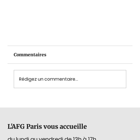
Commentaires
Rédigez un commentaire...
L'AFG Paris vous accueille
Atelier GemJunior n°5 du 17 janvier 2026 à
14h30
du lundi au vendredi de 13h à 17h